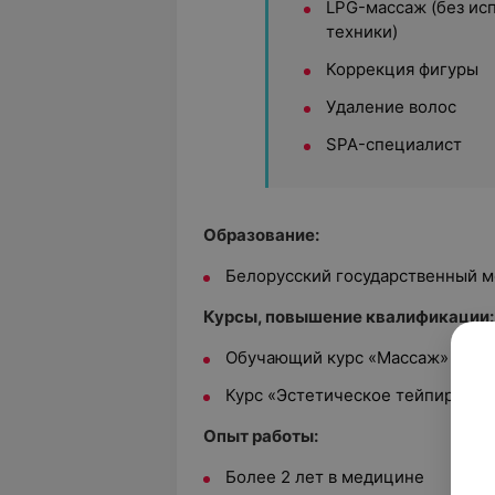
LPG-массаж (без ис
техники)
Коррекция фигуры
Удаление волос
SPA-специалист
Образование:
Белорусский государственный м
Курсы, повышение квалификации:
Обучающий курс «Массаж» (ООО 
Курс «Эстетическое тейпирован
Опыт работы:
Более 2 лет в медицине