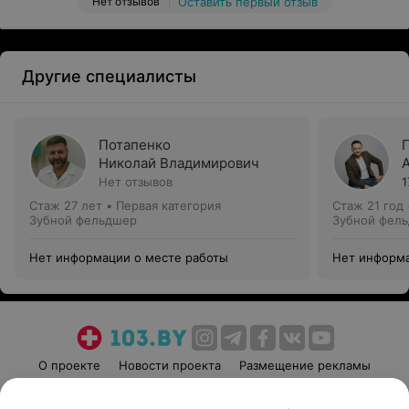
Нет отзывов
Оставить первый отзыв
Другие специалисты
Потапенко
Николай Владимирович
Нет отзывов
1
Стаж 27 лет
•
Первая категория
Стаж 21 год
Зубной фельдшер
Зубной фел
Нет информации о месте работы
Нет информа
О проекте
Новости проекта
Размещение рекламы
Медицинский маркетинг
Публичный договор