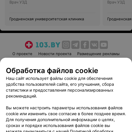
Врач УЗД
Врач УЗД
Гродненская университетская клиника
Гродненская
О проекте
Новости проекта
Размещение рекламы
Медицинский маркетинг
Публичный договор
Обработка файлов cookie
Пользовательское соглашение
Способы оплаты
Наш сайт использует файлы cookie для обеспечения
Вакансии
Партнеры
удобства пользователей сайта, его улучшения, сбора
Написать руководителю 103.by
статистики и предоставления персонализированных
Написать в поддержку
рекомендаций.
Персональные настройки cookie
Вы можете настроить параметры использования файлов
Обработка персональных данных
cookie или изменить свое согласие в более позднее время.
Для получения дополнительной информации о целях,
сроках и порядке использования файлов cookie вы
можете ознакомиться с нашей
Политикой обработки