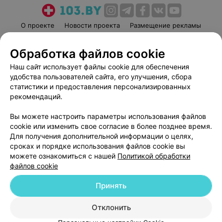
О проекте
Новости проекта
Размещение рекламы
Медицинский маркетинг
Публичный договор
Обработка файлов cookie
Пользовательское соглашение
Способы оплаты
Наш сайт использует файлы cookie для обеспечения
Вакансии
Партнеры
удобства пользователей сайта, его улучшения, сбора
Написать руководителю 103.by
статистики и предоставления персонализированных
Написать в поддержку
рекомендаций.
Персональные настройки cookie
Вы можете настроить параметры использования файлов
Обработка персональных данных
cookie или изменить свое согласие в более позднее время.
Для получения дополнительной информации о целях,
сроках и порядке использования файлов cookie вы
можете ознакомиться с нашей
Политикой обработки
файлов cookie
Принять
© 2026 ООО «Артокс Лаб», УНП 191700409
| 220012, Республика Беларусь,
г. Минск, улица Толбухина, 2, пом. 16 | help@103.by
Отклонить
Служба поддержки
+375 291212755