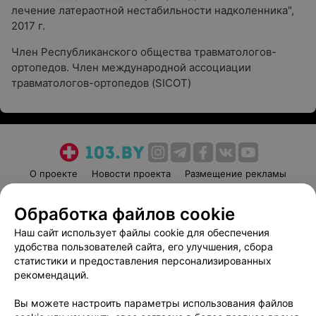
лечение латераотной нестабильности надколенника",
2017 г.
Член Республиканского общества травматологов-
ортопедов. Член международной ассоциации
травматологов-ортопедов (SICOT)
О проекте
Новости проекта
Размещение рекламы
Медицинский маркетинг
Публичный договор
Обработка файлов cookie
Пользовательское соглашение
Способы оплаты
Наш сайт использует файлы cookie для обеспечения
Вакансии
Партнеры
удобства пользователей сайта, его улучшения, сбора
Написать руководителю 103.by
статистики и предоставления персонализированных
Написать в поддержку
рекомендаций.
Персональные настройки cookie
Вы можете настроить параметры использования файлов
Обработка персональных данных