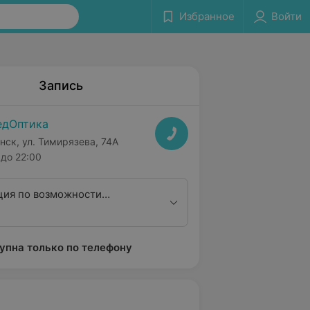
Избранное
Войти
Запись
дОптика
нск, ул. Тимирязева, 74А
до 22:00
ция по возможности
я метода ортокератологии
ночные линзы)
упна только по телефону