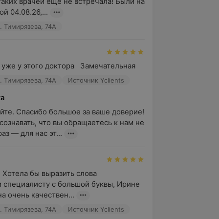
таких врачей еще не встречала! Были на 
й 04.08.26,...
. Тимирязева, 74А
 уже у этого доктора   Замечательная
. Тимирязева, 74А
Источник Yclients
ка
йте. Спасибо большое за ваше доверие! 
сознавать, что вы обращаетесь к нам не 
аз — для нас эт...
 Хотела бы выразить слова 
 специалисту с большой буквы, Ирине 
а очень качествен...
. Тимирязева, 74А
Источник Yclients