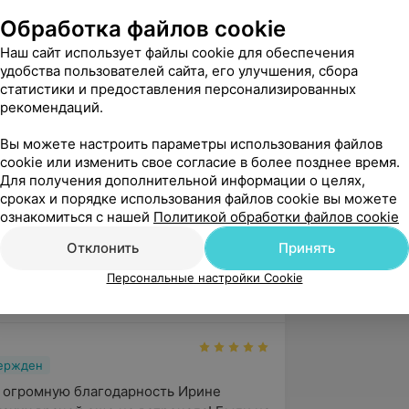
Обработка файлов cookie
тояния и травмы переднего отрезка
ая академия последипломного
Наш сайт использует файлы cookie для обеспечения
удобства пользователей сайта, его улучшения, сбора
статистики и предоставления персонализированных
рекомендаций.
г, 13-я городская детская
Вы можете настроить параметры использования файлов
cookie или изменить свое согласие в более позднее время.
Для получения дополнительной информации о целях,
ог,16-я городская детская
сроках и порядке использования файлов cookie вы можете
ознакомиться с нашей
Политикой обработки файлов cookie
Отклонить
Принять
Персональные настройки Cookie
5.0
МедОптика, ул. Тимирязева, 74А
вержден
 огромную благодарность Ирине 