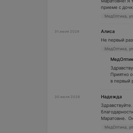
Маратовне! Я 
приеме с дочко
МедОптика, ул
Алиса
31 июля 2026
Не первый раз
МедОптика, ул
МедОпти
Здравству
Приятно о
в первый р
Надежда
30 июля 2026
Здравствуйте. 
благодарности
Маратовне.  Он
МедОптика, ул