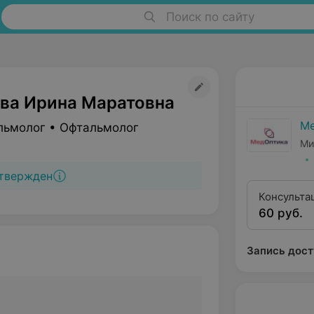
Поиск по сайту
ва Ирина Маратовна
Ме
льмолог • Офтальмолог
Ми
твержден
Консульта
60 руб.
применени
(жесткие 
Запись дост