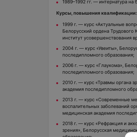
1989–1992 гг. — интернатура на 
Курсы, повышения квалификации:
1999 г. — курс «Актуальные воп
Белорусский ордена Трудового 
институт усовершенствования в
2004 г. — курс «Увеиты», Белор
последипломного образования;
2006 г. — курс «Глаукома», Бел
последипломного образования;
2010 г. — курс «Травмы органа 
академия последипломного обра
2013 г. — курс «Современные м
воспалительных заболеваний орг
медицинская академия последип
2018 г. — курс «Рефракция и ак
зрения», Белорусская медицинс
образования;