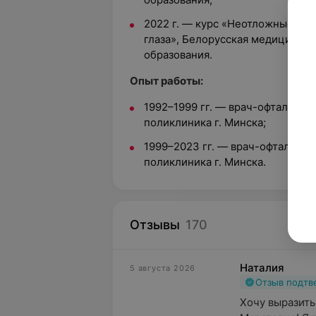
2022 г. — курс «Неотложные сос
глаза», Белорусская медицинск
образования.
Опыт работы:
1992–1999 гг. — врач-офтальмоло
поликлиника г. Минска;
1999–2023 гг. — врач-офтальмол
поликлиника г. Минска.
Отзывы
170
Наталия
5 августа 2026
Отзыв подт
Хочу выразить