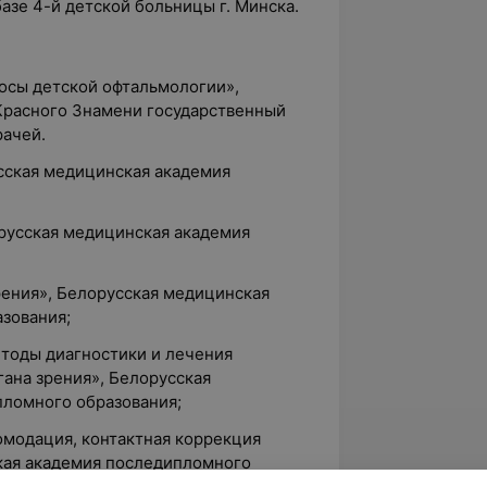
базе 4-й детской больницы г. Минска.
росы детской офтальмологии»,
Красного Знамени государственный
рачей.
усская медицинская академия
орусская медицинская академия
зрения», Белорусская медицинская
зования;
етоды диагностики и лечения
ана зрения», Белорусская
ломного образования;
комодация, контактная коррекция
кая академия последипломного