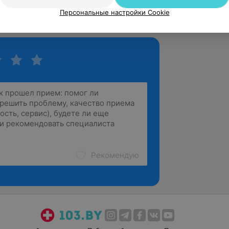
равилось, приду еще)
Персональные настройки Cookie
л. Чехова, 10б
Источник Yclients
Рекомендую