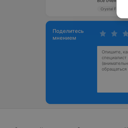
Всё очень пон
Crystal Face, у
Поделитесь
мнением