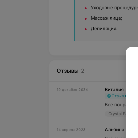
Уходовые процедур
Массаж лица;
Депиляция.
Отзывы
2
Виталия
19 декабря 2024
Отзыв подт
Все понравило
Crystal Face, у
Альбина
14 апреля 2023