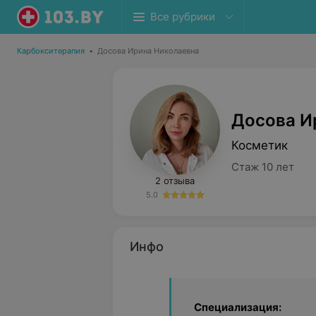
Все рубрики
Карбокситерапия
•
Досова Ирина Николаевна
Досова И
Косметик
Стаж 10 лет
2 отзыва
5.0
Инфо
Специализация: