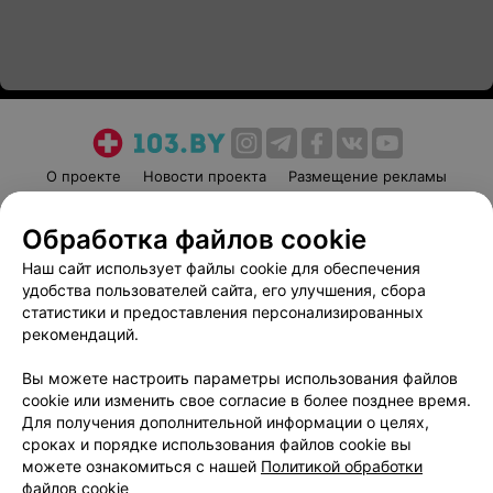
О проекте
Новости проекта
Размещение рекламы
Медицинский маркетинг
Публичный договор
Обработка файлов cookie
Пользовательское соглашение
Способы оплаты
Наш сайт использует файлы cookie для обеспечения
Вакансии
Партнеры
удобства пользователей сайта, его улучшения, сбора
Написать руководителю 103.by
статистики и предоставления персонализированных
Написать в поддержку
рекомендаций.
Персональные настройки cookie
Вы можете настроить параметры использования файлов
Обработка персональных данных
cookie или изменить свое согласие в более позднее время.
Для получения дополнительной информации о целях,
сроках и порядке использования файлов cookie вы
можете ознакомиться с нашей
Политикой обработки
файлов cookie