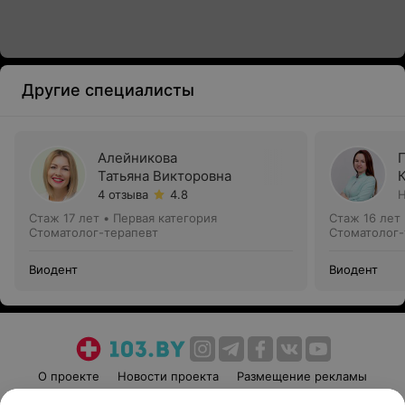
Другие специалисты
Алейникова
Татьяна Викторовна
4 отзыва
4.8
Н
Стаж 17 лет
•
Первая категория
Стаж 16 лет
Стоматолог-терапевт
Стоматолог-
Виодент
Виодент
О проекте
Новости проекта
Размещение рекламы
Медицинский маркетинг
Публичный договор