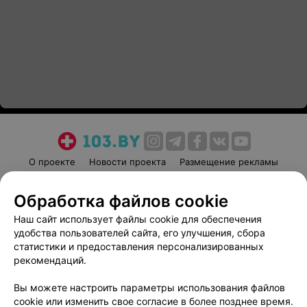
О проекте
Новости проекта
Размещение рекламы
Медицинский маркетинг
Публичный договор
Обработка файлов cookie
Пользовательское соглашение
Способы оплаты
Наш сайт использует файлы cookie для обеспечения
Вакансии
Партнеры
удобства пользователей сайта, его улучшения, сбора
Написать руководителю 103.by
статистики и предоставления персонализированных
Написать в поддержку
рекомендаций.
Персональные настройки cookie
Вы можете настроить параметры использования файлов
Обработка персональных данных
cookie или изменить свое согласие в более позднее время.