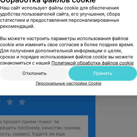
подолог. Она вас просто так не 
Наш сайт использует файлы cookie для обеспечения
не сделает все до...
удобства пользователей сайта, его улучшения, сбора
статистики и предоставления персонализированных
ии Ирины Бокуть, ул. Волгоградская, 23
рекомендаций.
Вы можете настроить параметры использования файлов
cookie или изменить свое согласие в более позднее время.
вержден
Рекомендую
Для получения дополнительной информации о целях,
га Татьяны! Очень внимательный и 
сроках и порядке использования файлов cookie вы можете
ьный специалист, каждый миллиметр 
ознакомиться с нашей
Политикой обработки файлов cookie
 внимания! Ник...
Отклонить
Принять
ии Ирины Бокуть, ул. Волгоградская, 23
Персональные настройки Cookie