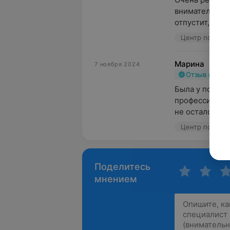
внимательный 
отпустит,пока 
Центр подолог
Марина
7 ноября 2024
Отзыв подт
Была у подоло
профессионал
не остался без
Центр подолог
Поделитесь
мнением