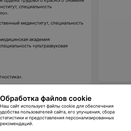
ий ордена Трудового Красного Знамени
нститут, специальность
ло».
рственный мединститут, специальность
я медицинская академия
специальность «ультразвуковая
:
агностика».
иагностика патологии Сосудов нижних
Обработка файлов cookie
ой полости, забрюшинного
Наш сайт использует файлы cookie для обеспечения
зы».
удобства пользователей сайта, его улучшения, сбора
статистики и предоставления персонализированных
сторакальная эхокардиография».
рекомендаций.
ардиография».