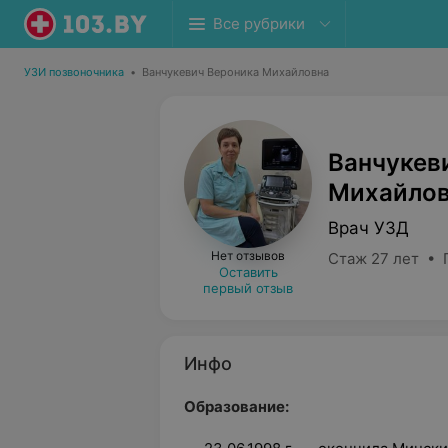
Все рубрики
УЗИ позвоночника
•
Ванчукевич Вероника Михайловна
Ванчукев
Михайло
Врач УЗД
Нет отзывов
Стаж 27 лет • 
Оставить
первый отзыв
Инфо
Образование: