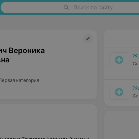
Поиск по сайту
ич Вероника
Же
вна
Со
Первая категория
Же
Сл