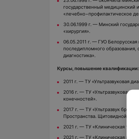
23.06.1998 г. — окончила Минск
государственный медицинский и
«лечебно−профилактическое де
30.06.1999 г. — Минский госуда
«хирургия».
06.05.2011 г. — ГУО Белорусска
последипломного образования, 
диагностика».
Курсы, повышение квалификации
2011 г. — ТУ «Ультразвуковая ди
2016 г. — ТУ «Ультразвуковая д
конечностей».
2017 г. — ТУ «Ультразвук брюшн
Пространства. Щитовидной желе
2021 г. — ТУ «Клиническая тран
2021 г. — ТУ «Клиническая эхок