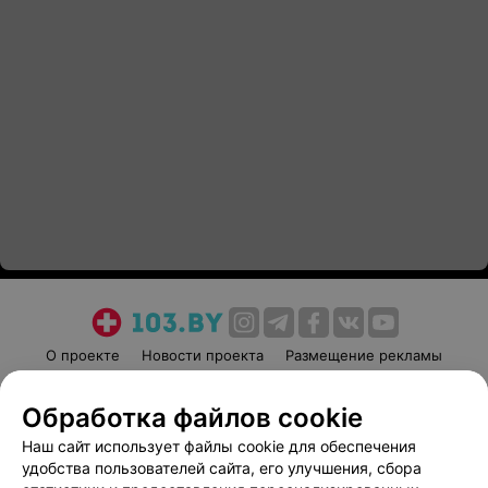
О проекте
Новости проекта
Размещение рекламы
Медицинский маркетинг
Публичный договор
Обработка файлов cookie
Пользовательское соглашение
Способы оплаты
Наш сайт использует файлы cookie для обеспечения
Вакансии
Партнеры
удобства пользователей сайта, его улучшения, сбора
Написать руководителю 103.by