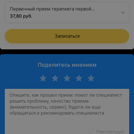
Первичный прием терапевта первой
квалификационной категории
37,80 руб.
Записаться
Поделитесь мнением
Рекомендую