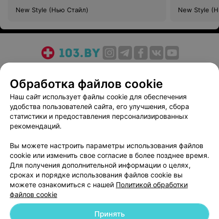
New Style (Нью Стайл)
New Style (
О проекте
Новости проекта
Размещение рекламы
Обработка файлов cookie
Медицинский маркетинг
Публичный договор
Пользовательское соглашение
Способы оплаты
Наш сайт использует файлы cookie для обеспечения
удобства пользователей сайта, его улучшения, сбора
Вакансии
Партнеры
статистики и предоставления персонализированных
Написать руководителю 103.by
рекомендаций.
Написать в поддержку
Вы можете настроить параметры использования файлов
Персональные настройки cookie
cookie или изменить свое согласие в более позднее время.
Обработка персональных данных
Для получения дополнительной информации о целях,
сроках и порядке использования файлов cookie вы
можете ознакомиться с нашей
Политикой обработки
файлов cookie
Принять