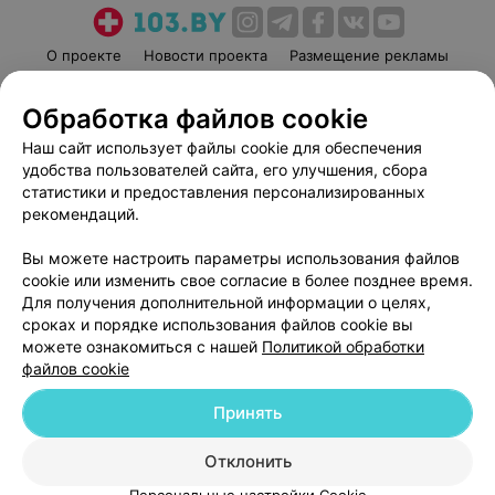
О проекте
Новости проекта
Размещение рекламы
Медицинский маркетинг
Публичный договор
Обработка файлов cookie
Пользовательское соглашение
Способы оплаты
Наш сайт использует файлы cookie для обеспечения
Вакансии
Партнеры
удобства пользователей сайта, его улучшения, сбора
Написать руководителю 103.by
статистики и предоставления персонализированных
Написать в поддержку
рекомендаций.
Персональные настройки cookie
Вы можете настроить параметры использования файлов
Обработка персональных данных
cookie или изменить свое согласие в более позднее время.
Для получения дополнительной информации о целях,
сроках и порядке использования файлов cookie вы
можете ознакомиться с нашей
Политикой обработки
файлов cookie
Принять
© 2026 ООО «Артокс Лаб», УНП 191700409
| 220012, Республика Беларусь,
г. Минск, улица Толбухина, 2, пом. 16 | help@103.by
Отклонить
Служба поддержки
+375 291212755