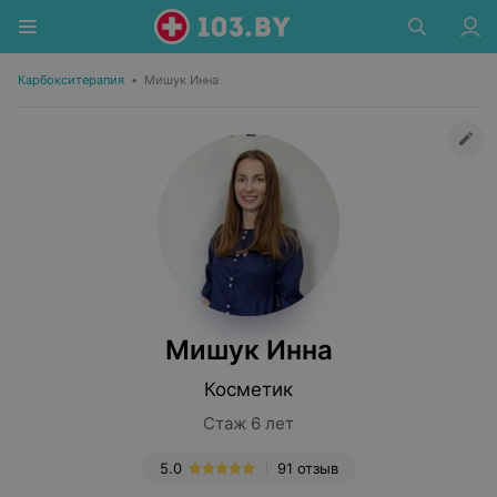
Карбокситерапия
•
Мишук Инна
Мишук Инна
Косметик
Стаж 6 лет
5.0
91 отзыв