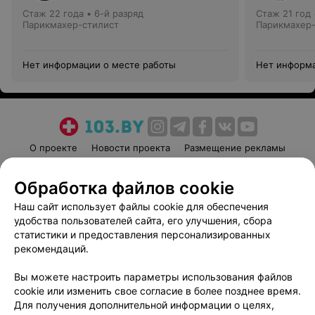
Стаж 22 года
•
6-й разряд
Стаж 21 год
Парикмахер-стилист
Парикмахер-
Нет информации о месте работы
Нет информа
О проекте
Новости проекта
Размещение рекламы
Медицинский маркетинг
Публичный договор
Обработка файлов cookie
Пользовательское соглашение
Способы оплаты
Наш сайт использует файлы cookie для обеспечения
Вакансии
Партнеры
удобства пользователей сайта, его улучшения, сбора
Написать руководителю 103.by
статистики и предоставления персонализированных
Написать в поддержку
рекомендаций.
Персональные настройки cookie
Вы можете настроить параметры использования файлов
Обработка персональных данных
cookie или изменить свое согласие в более позднее время.
Для получения дополнительной информации о целях,