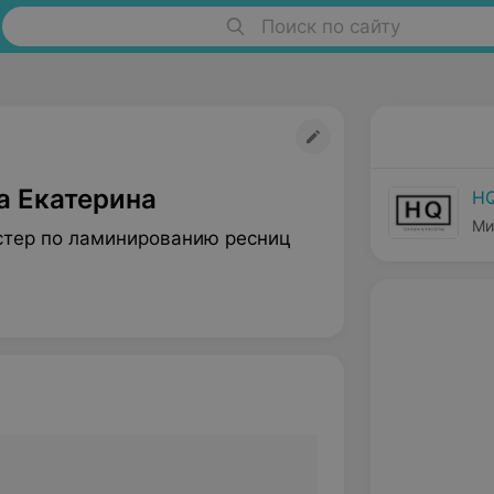
Поиск по сайту
а Екатерина
H
Ми
стер по ламинированию ресниц