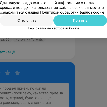
Для получения дополнительной информации о целях,
 понравилось!Брови такие как я хотела!
сроках и порядке использования файлов cookie вы можете
ознакомиться с нашей
Политикой обработки файлов cookie
ва, 62
Источник Yclients
Отклонить
Принять
дежда
Персональные настройки Cookie
ает прекрасные брови, всегда довольна
ва, 62
Источник Yclients
зать ещё