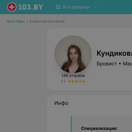
Все рубрики
Броу-бары
•
Кундикова Екатерина
Кундиков
Бровист • Ма
146 отзывов
5.0
Инфо
Специализация: