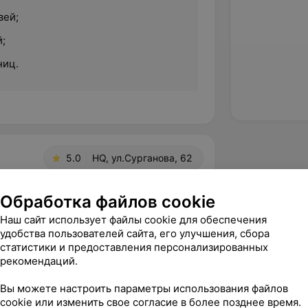
вей;
;
ниц.
5.0
HQ, ул.Сурганова, 62
Обработка файлов cookie
Наш сайт использует файлы cookie для обеспечения
арна за внимание и заботу, которые вы 
удобства пользователей сайта, его улучшения, сбора
цессе работы. Ну а результат просто 
статистики и предоставления персонализированных
.
рекомендаций.
ва, 62
Источник Yclients
Вы можете настроить параметры использования файлов
cookie или изменить свое согласие в более позднее время.