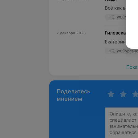
Всё как всегда
HQ, ул.Сургано
Гилевская На
7 декабря 2025
Екатерина дел
HQ, ул.Сургано
Пока
Поделитесь
мнением