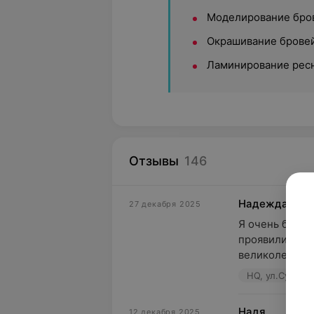
Моделирование бро
Окрашивание бровей
Ламинирование рес
Отзывы
146
Надежда
27 декабря 2025
Я очень благод
проявили в про
великолепный
HQ, ул.Сургано
Надя
12 декабря 2025