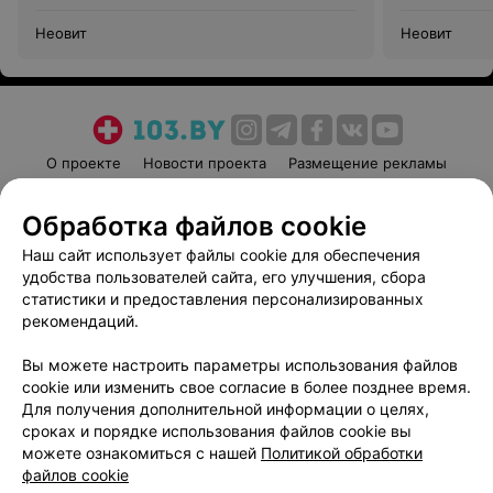
Неовит
Неовит
О проекте
Новости проекта
Размещение рекламы
Медицинский маркетинг
Публичный договор
Обработка файлов cookie
Пользовательское соглашение
Способы оплаты
Наш сайт использует файлы cookie для обеспечения
Вакансии
Партнеры
удобства пользователей сайта, его улучшения, сбора
Написать руководителю 103.by
статистики и предоставления персонализированных
Написать в поддержку
рекомендаций.
Персональные настройки cookie
Вы можете настроить параметры использования файлов
Обработка персональных данных
cookie или изменить свое согласие в более позднее время.
Для получения дополнительной информации о целях,
сроках и порядке использования файлов cookie вы
можете ознакомиться с нашей
Политикой обработки
файлов cookie