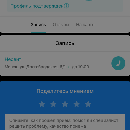
Профиль подтвержден
Запись
Отзывы
На карте
Запись
Неовит
Минск, ул. Долгобродская, 6/1
до 19:00
Поделитесь мнением