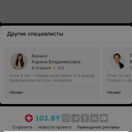
Другие специалисты
Бенько
Карина Владимировна
8 отзывов
5.0
1
Стаж 9 лет
•
Первая категория • 5-й разряд
Стаж 15 лет
Медицинская сестра • Косметик
Подолог • Д
Неовит
Неовит
О проекте
Новости проекта
Размещение рекламы