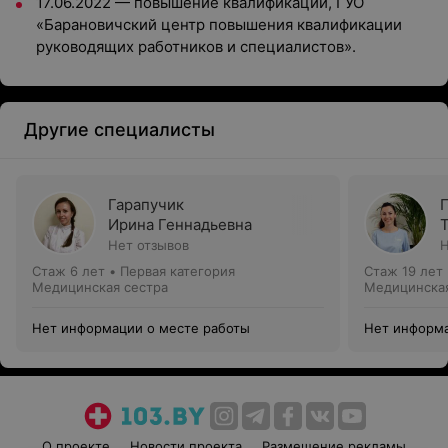
17.06.2022 — повышение квалификации, ГУО
«Барановичский центр повышения квалификации
руководящих работников и специалистов».
Другие специалисты
Гарапучик
Ирина Геннадьевна
Нет отзывов
Н
Стаж 6 лет
•
Первая категория
Стаж 19 лет
Медицинская сестра
Медицинская
Нет информации о месте работы
Нет информа
О проекте
Новости проекта
Размещение рекламы