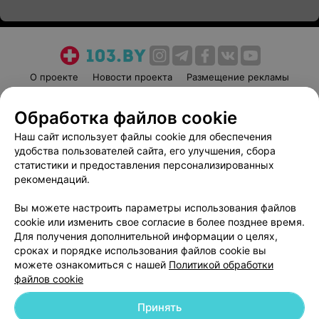
О проекте
Новости проекта
Размещение рекламы
Медицинский маркетинг
Публичный договор
Обработка файлов cookie
Пользовательское соглашение
Способы оплаты
Наш сайт использует файлы cookie для обеспечения
Вакансии
Партнеры
удобства пользователей сайта, его улучшения, сбора
Написать руководителю 103.by
статистики и предоставления персонализированных
Написать в поддержку
рекомендаций.
Персональные настройки cookie
Вы можете настроить параметры использования файлов
Обработка персональных данных
cookie или изменить свое согласие в более позднее время.
Для получения дополнительной информации о целях,
сроках и порядке использования файлов cookie вы
можете ознакомиться с нашей
Политикой обработки
файлов cookie
Принять
© 2026 ООО «Артокс Лаб», УНП 191700409
| 220012, Республика Беларусь,