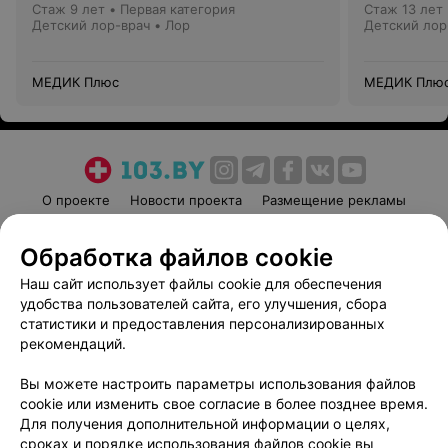
Стаж 9 лет
•
Первая категория
Стаж 13 лет
Детский лор-врач • Лор
Детский лор
МЕДИК Плюс
МЕДИК Плю
О проекте
Новости проекта
Размещение рекламы
Медицинский маркетинг
Публичный договор
Обработка файлов cookie
Пользовательское соглашение
Способы оплаты
Наш сайт использует файлы cookie для обеспечения
Вакансии
Партнеры
удобства пользователей сайта, его улучшения, сбора
Написать руководителю 103.by
статистики и предоставления персонализированных
Написать в поддержку
рекомендаций.
Персональные настройки cookie
Вы можете настроить параметры использования файлов
Обработка персональных данных
cookie или изменить свое согласие в более позднее время.
Для получения дополнительной информации о целях,
сроках и порядке использования файлов cookie вы