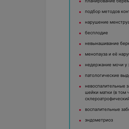
планирование бере
подбор методов ко
нарушение менструа
бесплодие
невынашивание бер
менопауза и её нар
недержание мочи у
патологические выд
невоспалительные з
шейки матки (в том 
склероатрофический
воспалительные заб
эндометриоз