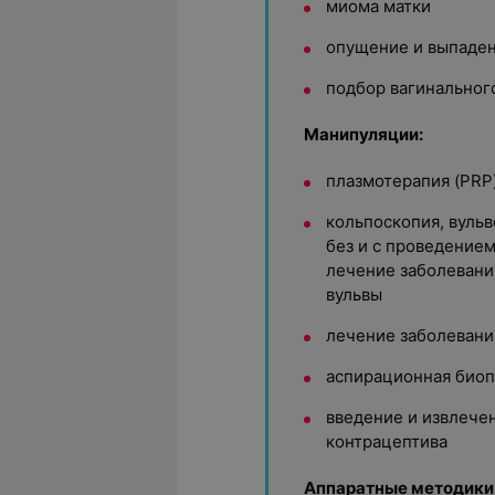
миома матки
опущение и выпаден
подбор вагинальног
Манипуляции:
плазмотерапия (PRP
кольпоскопия, вульв
без и с проведение
лечение заболевани
вульвы
лечение заболевани
аспирационная биоп
введение и извлече
контрацептива
Аппаратные методики