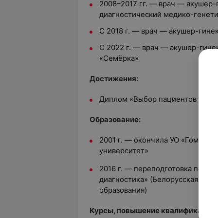
2008–2017 гг. — врач — акушер-
диагностический медико-генети
С 2018 г. — врач — акушер-гин
С 2022 г. — врач — акушер-гине
«Семёрка»
Достижения:
Диплом «Выбор пациентов 103.b
Образование:
2001 г. — окончила УО «Гомель
университет»
2016 г. — переподготовка по сп
диагностика» (Белорусская мед
образования)
Курсы, повышение квалификации: