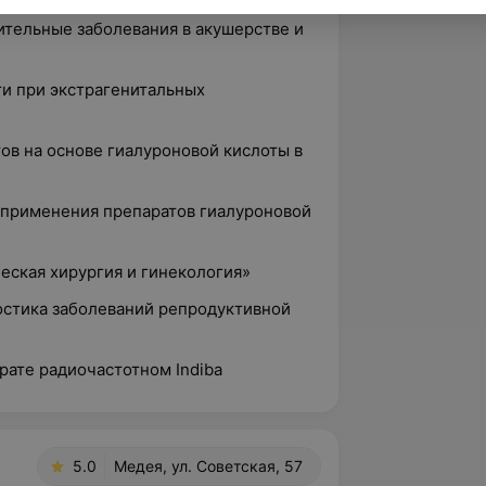
ительные заболевания в акушерстве и
ти при экстрагенитальных
ов на основе гиалуроновой кислоты в
и применения препаратов гиалуроновой
ческая хирургия и гинекология»
ностика заболеваний репродуктивной
арате радиочастотном Indiba
5.0
Медея, ул. Советская, 57