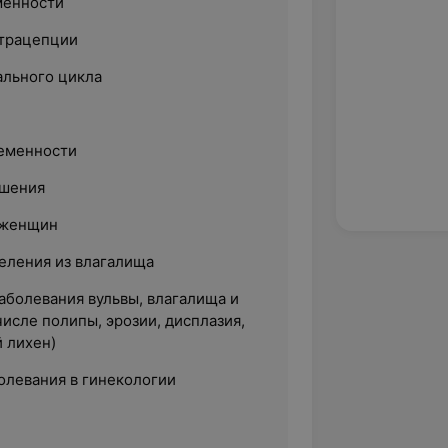
менности
нтрацепции
льного цикла
еменности
ушения
 женщин
еления из влагалища
аболевания вульвы, влагалища и
числе полипы, эрозии, дисплазия,
 лихен)
олевания в гинекологии