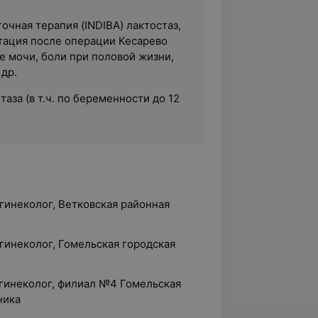
очная терапия (INDIBA) лактостаз,
тация после операции Кесарево
е мочи, боли при половой жизни,
 др.
таза (в т.ч. по беременности до 12
гинеколог, Ветковская районная
гинеколог, Гомельская городская
-гинеколог, филиал №4 Гомельская
ника