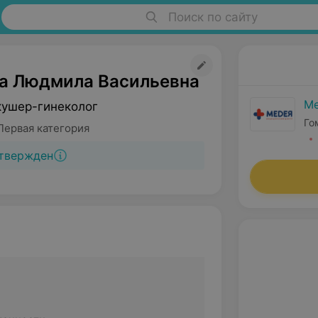
Поиск по сайту
а Людмила Васильевна
М
кушер-гинеколог
Го
Первая категория
твержден