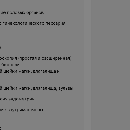
ие половых органов
о гинекологического пессария
)
оскопия (простая и расширенная)
м биопсии
й шейки матки, влагалища и
й шейки матки, влагалища, вульвы
сия эндометрия
ние внутриматочного
: