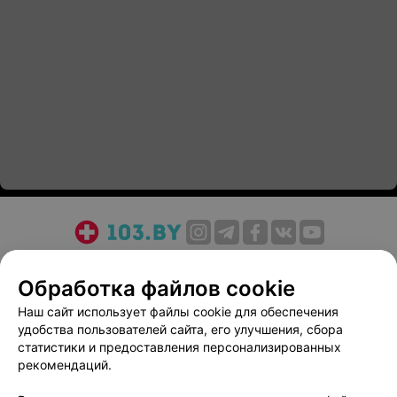
О проекте
Новости проекта
Размещение рекламы
Обработка файлов cookie
Медицинский маркетинг
Публичный договор
Пользовательское соглашение
Способы оплаты
Наш сайт использует файлы cookie для обеспечения
удобства пользователей сайта, его улучшения, сбора
Вакансии
Партнеры
статистики и предоставления персонализированных
Написать руководителю 103.by
рекомендаций.
Написать в поддержку