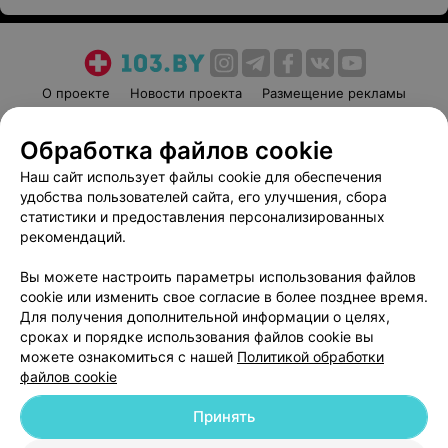
О проекте
Новости проекта
Размещение рекламы
Медицинский маркетинг
Публичный договор
Обработка файлов cookie
Пользовательское соглашение
Способы оплаты
Наш сайт использует файлы cookie для обеспечения
Вакансии
Партнеры
удобства пользователей сайта, его улучшения, сбора
Написать руководителю 103.by
статистики и предоставления персонализированных
Написать в поддержку
рекомендаций.
Персональные настройки cookie
Вы можете настроить параметры использования файлов
Обработка персональных данных
cookie или изменить свое согласие в более позднее время.
Для получения дополнительной информации о целях,
сроках и порядке использования файлов cookie вы
можете ознакомиться с нашей
Политикой обработки
файлов cookie
Принять
© 2026 ООО «Артокс Лаб», УНП 191700409
| 220012, Республика Беларусь,