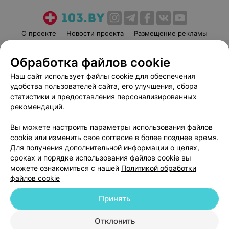
О проекте
Новости проекта
Размещение рекламы
Медицинский маркетинг
Публичный договор
Обработка файлов cookie
Пользовательское соглашение
Способы оплаты
Наш сайт использует файлы cookie для обеспечения
Вакансии
Партнеры
удобства пользователей сайта, его улучшения, сбора
Написать руководителю 103.by
статистики и предоставления персонализированных
Написать в поддержку
рекомендаций.
Персональные настройки cookie
Вы можете настроить параметры использования файлов
Обработка персональных данных
cookie или изменить свое согласие в более позднее время.
Для получения дополнительной информации о целях,
сроках и порядке использования файлов cookie вы
можете ознакомиться с нашей
Политикой обработки
файлов cookie
Принять
© 2026 ООО «Артокс Лаб», УНП 191700409
| 220012, Республика Беларусь,
г. Минск, улица Толбухина, 2, пом. 16 | help@103.by
Отклонить