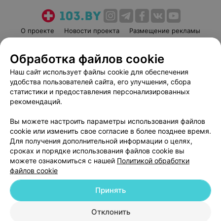
О проекте
Новости проекта
Размещение рекламы
Медицинский маркетинг
Публичный договор
Обработка файлов cookie
Пользовательское соглашение
Способы оплаты
Наш сайт использует файлы cookie для обеспечения
Вакансии
Партнеры
удобства пользователей сайта, его улучшения, сбора
Написать руководителю 103.by
статистики и предоставления персонализированных
Написать в поддержку
рекомендаций.
Персональные настройки cookie
Вы можете настроить параметры использования файлов
Обработка персональных данных
cookie или изменить свое согласие в более позднее время.
Для получения дополнительной информации о целях,
сроках и порядке использования файлов cookie вы
можете ознакомиться с нашей
Политикой обработки
файлов cookie
Принять
© 2026 ООО «Артокс Лаб», УНП 191700409
| 220012, Республика Беларусь,
г. Минск, улица Толбухина, 2, пом. 16 | help@103.by
Отклонить