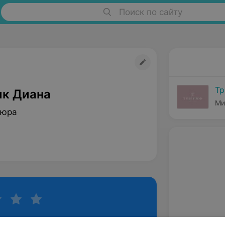
Поиск по сайту
Т
к Диана
Ми
кюра