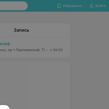
Избранное
Войти
Запись
риумф
нск, пр-т Партизанский, 71
с 09:00