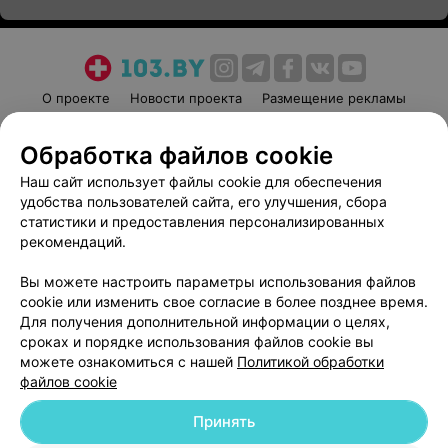
О проекте
Новости проекта
Размещение рекламы
Медицинский маркетинг
Публичный договор
Обработка файлов cookie
Пользовательское соглашение
Способы оплаты
Наш сайт использует файлы cookie для обеспечения
Вакансии
Партнеры
удобства пользователей сайта, его улучшения, сбора
Написать руководителю 103.by
статистики и предоставления персонализированных
Написать в поддержку
рекомендаций.
Персональные настройки cookie
Вы можете настроить параметры использования файлов
Обработка персональных данных
cookie или изменить свое согласие в более позднее время.
Для получения дополнительной информации о целях,
сроках и порядке использования файлов cookie вы
можете ознакомиться с нашей
Политикой обработки
файлов cookie
Принять
© 2026 ООО «Артокс Лаб», УНП 191700409
| 220012, Республика Беларусь,