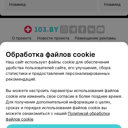
Новамед
Новамед
О проекте
Новости проекта
Размещение рекламы
Медицинский маркетинг
Публичный договор
Обработка файлов cookie
Пользовательское соглашение
Способы оплаты
Наш сайт использует файлы cookie для обеспечения
Вакансии
Партнеры
удобства пользователей сайта, его улучшения, сбора
Написать руководителю 103.by
статистики и предоставления персонализированных
Написать в поддержку
рекомендаций.
Персональные настройки cookie
Вы можете настроить параметры использования файлов
Обработка персональных данных
cookie или изменить свое согласие в более позднее время.
Для получения дополнительной информации о целях,
сроках и порядке использования файлов cookie вы
можете ознакомиться с нашей
Политикой обработки
файлов cookie