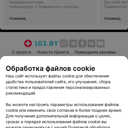
медицинских наук
Детский орт
Нейрохирург • Травматолог-ортопед
Травматолог
Новамед
Новамед
О проекте
Новости проекта
Размещение рекламы
Медицинский маркетинг
Публичный договор
Обработка файлов cookie
Пользовательское соглашение
Способы оплаты
Наш сайт использует файлы cookie для обеспечения
Вакансии
Партнеры
удобства пользователей сайта, его улучшения, сбора
Написать руководителю 103.by
статистики и предоставления персонализированных
Написать в поддержку
рекомендаций.
Персональные настройки cookie
Вы можете настроить параметры использования файлов
Обработка персональных данных
cookie или изменить свое согласие в более позднее время.
Для получения дополнительной информации о целях,
сроках и порядке использования файлов cookie вы
можете ознакомиться с нашей
Политикой обработки