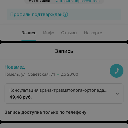
Нет отзывов
Оставить первый отзыв
Профиль подтвержден
Запись
Инфо
Отзывы
На карте
Запись
Новамед
Гомель, ул. Советская, 71
до 20:00
Консультация врача-травматолога-ортопеда
высшей квалификационной категории
49,48 руб.
Запись доступна только по телефону