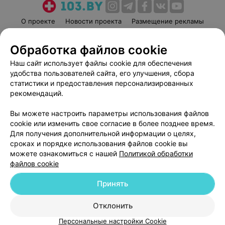
О проекте
Новости проекта
Размещение рекламы
Медицинский маркетинг
Публичный договор
Обработка файлов cookie
Пользовательское соглашение
Способы оплаты
Наш сайт использует файлы cookie для обеспечения
Вакансии
Партнеры
удобства пользователей сайта, его улучшения, сбора
Написать руководителю 103.by
статистики и предоставления персонализированных
Написать в поддержку
рекомендаций.
Персональные настройки cookie
Вы можете настроить параметры использования файлов
Обработка персональных данных
cookie или изменить свое согласие в более позднее время.
Для получения дополнительной информации о целях,
сроках и порядке использования файлов cookie вы
можете ознакомиться с нашей
Политикой обработки
файлов cookie
Принять
© 2026 ООО «Артокс Лаб», УНП 191700409
| 220012, Республика Беларусь,
г. Минск, улица Толбухина, 2, пом. 16 | help@103.by
Отклонить
Служба поддержки
+375 291212755
Персональные настройки Cookie