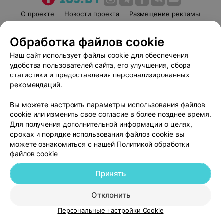
О проекте
Новости проекта
Размещение рекламы
Медицинский маркетинг
Публичный договор
Обработка файлов cookie
Пользовательское соглашение
Способы оплаты
Наш сайт использует файлы cookie для обеспечения
Вакансии
Партнеры
удобства пользователей сайта, его улучшения, сбора
Написать руководителю 103.by
статистики и предоставления персонализированных
Написать в поддержку
рекомендаций.
Персональные настройки cookie
Вы можете настроить параметры использования файлов
Обработка персональных данных
cookie или изменить свое согласие в более позднее время.
Для получения дополнительной информации о целях,
сроках и порядке использования файлов cookie вы
можете ознакомиться с нашей
Политикой обработки
файлов cookie
Принять
© 2026 ООО «Артокс Лаб», УНП 191700409
| 220012, Республика Беларусь,
г. Минск, улица Толбухина, 2, пом. 16 | help@103.by
Отклонить
Служба поддержки
+375 291212755
Персональные настройки Cookie