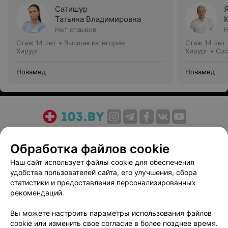
Сатишур
Татьяна Владимировна
Нет отзывов
Н
Стаж 14 лет
•
Высшая категория
Стаж 14 лет
Хирург
Хирург • Со
Новамед
Новамед
О проекте
Новости проекта
Размещение рекламы
Обработка файлов cookie
Медицинский маркетинг
Публичный договор
Пользовательское соглашение
Способы оплаты
Наш сайт использует файлы cookie для обеспечения
удобства пользователей сайта, его улучшения, сбора
Вакансии
Партнеры
статистики и предоставления персонализированных
Написать руководителю 103.by
рекомендаций.
Написать в поддержку
Вы можете настроить параметры использования файлов
Персональные настройки cookie
cookie или изменить свое согласие в более позднее время.