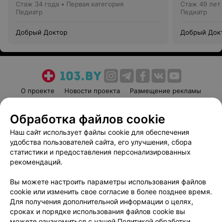
Стаж 34 года
•
Первая категория
Стаж 49 лет
Педиатр
Педиатр
Добрый Доктор
Добрый Док
О проекте
Новости проекта
Размещение рекламы
Медицинский маркетинг
Публичный договор
Обработка файлов cookie
Пользовательское соглашение
Способы оплаты
Наш сайт использует файлы cookie для обеспечения
Вакансии
Партнеры
удобства пользователей сайта, его улучшения, сбора
Написать руководителю 103.by
статистики и предоставления персонализированных
Написать в поддержку
рекомендаций.
Персональные настройки cookie
Вы можете настроить параметры использования файлов
Обработка персональных данных
cookie или изменить свое согласие в более позднее время.
Для получения дополнительной информации о целях,
сроках и порядке использования файлов cookie вы
можете ознакомиться с нашей
Политикой обработки