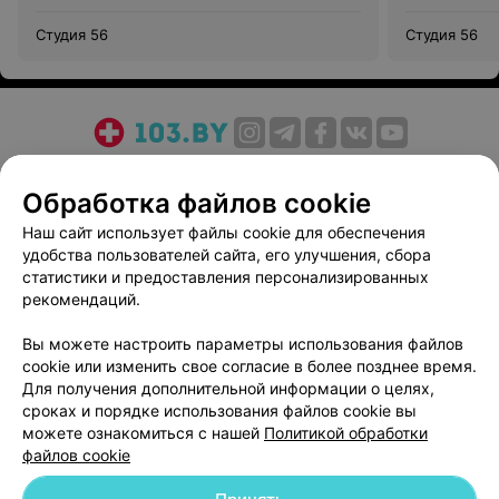
Студия 56
Студия 56
О проекте
Новости проекта
Размещение рекламы
Обработка файлов cookie
Медицинский маркетинг
Публичный договор
Пользовательское соглашение
Способы оплаты
Наш сайт использует файлы cookie для обеспечения
удобства пользователей сайта, его улучшения, сбора
Вакансии
Партнеры
статистики и предоставления персонализированных
Написать руководителю 103.by
рекомендаций.
Написать в поддержку
Вы можете настроить параметры использования файлов
Персональные настройки cookie
cookie или изменить свое согласие в более позднее время.
Обработка персональных данных
Для получения дополнительной информации о целях,
сроках и порядке использования файлов cookie вы
можете ознакомиться с нашей
Политикой обработки
файлов cookie