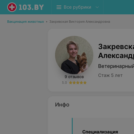
Все рубрики
Вакцинация животных
•
Закревская Виктория Александровна
Закревск
Александ
Ветеринарный
Стаж 5 лет
9 отзывов
5.0
Инфо
Специализация