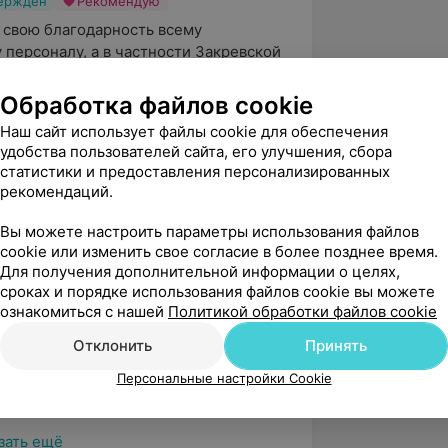
вержден
Рекомендую
 свою благодарность всему 
персоналу, а в частности Закревской 
сандровне за внимат...
Обработка файлов cookie
, ул. Богдановича, 138
Наш сайт использует файлы cookie для обеспечения
удобства пользователей сайта, его улучшения, сбора
статистики и предоставления персонализированных
вержден
Рекомендую
рекомендаций.
ибо клинике «Хвостатый нянь» за 
зм! Делали здесь стерилизацию и 
Вы можете настроить параметры использования файлов
удаляли молочные ...
cookie или изменить свое согласие в более позднее время.
Для получения дополнительной информации о целях,
, ул. Богдановича, 138
сроках и порядке использования файлов cookie вы можете
ознакомиться с нашей
Политикой обработки файлов cookie
Отклонить
Принять
Персональные настройки Cookie
зать ещё