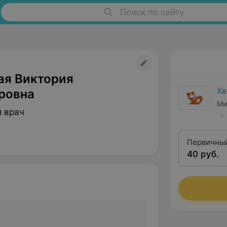
Поиск по сайту
ая Виктория
Хв
ровна
Ми
 врач
Первичный
40 руб.