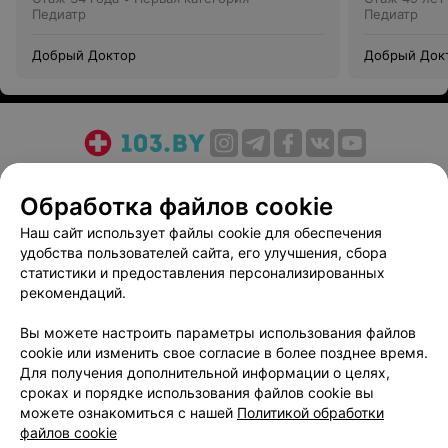
Педиатр
Педиатр
Добрый Доктор
Добрый Док
О проекте
Новости проекта
Размещение рекламы
Обработка файлов cookie
Медицинский маркетинг
Публичный договор
Пользовательское соглашение
Способы оплаты
Наш сайт использует файлы cookie для обеспечения
удобства пользователей сайта, его улучшения, сбора
Вакансии
Партнеры
статистики и предоставления персонализированных
Написать руководителю 103.by
рекомендаций.
Написать в поддержку
Вы можете настроить параметры использования файлов
Персональные настройки cookie
cookie или изменить свое согласие в более позднее время.
Обработка персональных данных
Для получения дополнительной информации о целях,
сроках и порядке использования файлов cookie вы
можете ознакомиться с нашей
Политикой обработки
файлов cookie