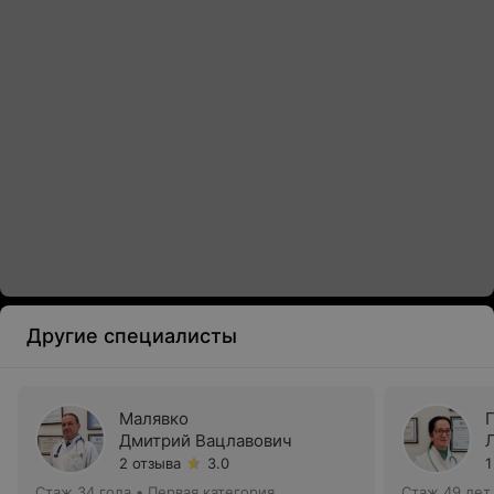
Другие специалисты
Малявко
Дмитрий Вацлавович
2 отзыва
3.0
1
Стаж 34 года
•
Первая категория
Стаж 49 лет