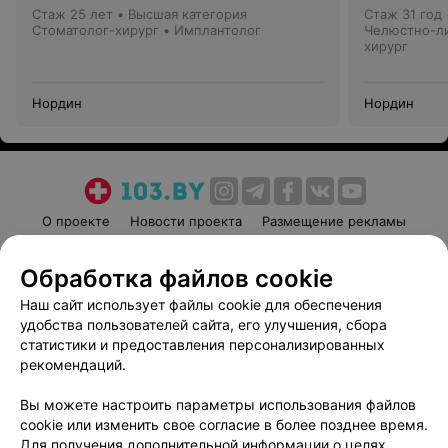
Стаж 25 лет
•
Высшая категория
Стаж 31 год
Стоматолог-хирург • Имплантолог
Челюстно-ли
хирург
Нордин
Нордин
О проекте
Новости проекта
Размещение рекламы
Медицинский маркетинг
Публичный договор
Обработка файлов cookie
Пользовательское соглашение
Способы оплаты
Наш сайт использует файлы cookie для обеспечения
Вакансии
Партнеры
удобства пользователей сайта, его улучшения, сбора
Написать руководителю 103.by
статистики и предоставления персонализированных
Написать в поддержку
рекомендаций.
Персональные настройки cookie
Вы можете настроить параметры использования файлов
Обработка персональных данных
cookie или изменить свое согласие в более позднее время.
Для получения дополнительной информации о целях,