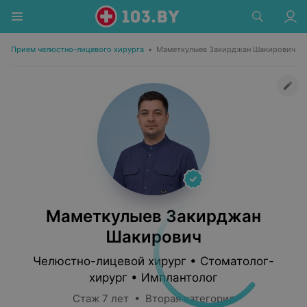
Прием челюстно-лицевого хирурга
•
Маметкулыев Закирджан Шакирович
Маметкулыев Закирджан
Шакирович
Челюстно-лицевой хирург • Стоматолог-
хирург • Имплантолог
Стаж 7 лет • Вторая категория