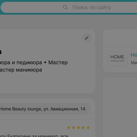
Поиск по сайту
а
Ho
юра и педикюра • Мастер
Ми
астер маникюра
Home Beauty lounge, ул. Авиационная, 14
ру Екатерине за маникюр, все 