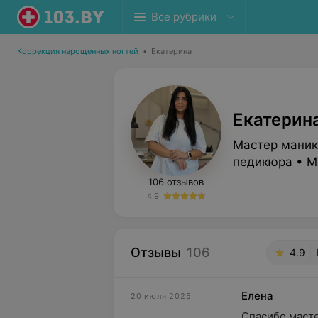
Все рубрики
Коррекция нарощенных ногтей
•
Екатерина
Екатерин
Мастер маник
педикюра • М
106 отзывов
4.9
Отзывы
106
4.9
Елена
20 июля 2025
Спасибо масте