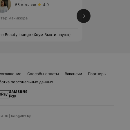
55 отзывов
4.9
281 от
тер маникюра
Мастер маникюра 
маникюра • Масте
e Beauty lounge (Хоум Бьюти лаунж)
Home Beauty loung
соглашение
Способы оплаты
Вакансии
Партнеры
ботка персональных данных
ом. 16 | help@103.by