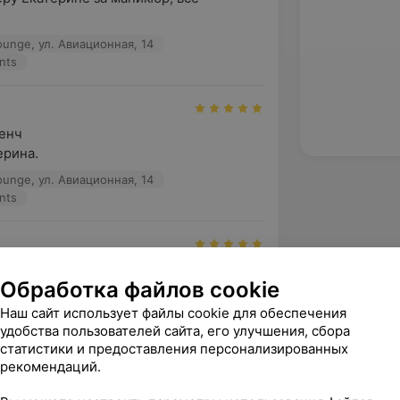
ounge, ул. Авиационная, 14
nts
нч 

ерина.
ounge, ул. Авиационная, 14
nts
стер, приятная в общении, 
Обработка файлов cookie
ыполняет работу. Маникюр выглядит 
но
Наш сайт использует файлы cookie для обеспечения
удобства пользователей сайта, его улучшения, сбора
ounge, ул. Авиационная, 14
статистики и предоставления персонализированных
nts
рекомендаций.
зать ещё