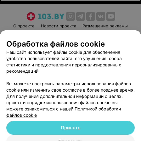
О проекте
Новости проекта
Размещение рекламы
Медицинский маркетинг
Публичный договор
Обработка файлов cookie
Пользовательское соглашение
Способы оплаты
Наш сайт использует файлы cookie для обеспечения
Вакансии
Партнеры
удобства пользователей сайта, его улучшения, сбора
Написать руководителю 103.by
статистики и предоставления персонализированных
Написать в поддержку
рекомендаций.
Персональные настройки cookie
Вы можете настроить параметры использования файлов
Обработка персональных данных
cookie или изменить свое согласие в более позднее время.
Для получения дополнительной информации о целях,
сроках и порядке использования файлов cookie вы
можете ознакомиться с нашей
Политикой обработки
файлов cookie
Принять
© 2026 ООО «Артокс Лаб», УНП 191700409
| 220012, Республика Беларусь,
г. Минск, улица Толбухина, 2, пом. 16 | help@103.by