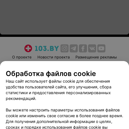
О проекте
Новости проекта
Размещение рекламы
Медицинский маркетинг
Публичный договор
Обработка файлов cookie
Пользовательское соглашение
Способы оплаты
Наш сайт использует файлы cookie для обеспечения
Вакансии
Партнеры
удобства пользователей сайта, его улучшения, сбора
Написать руководителю 103.by
статистики и предоставления персонализированных
Написать в поддержку
рекомендаций.
Персональные настройки cookie
Вы можете настроить параметры использования файлов
Обработка персональных данных
cookie или изменить свое согласие в более позднее время.
Для получения дополнительной информации о целях,
сроках и порядке использования файлов cookie вы