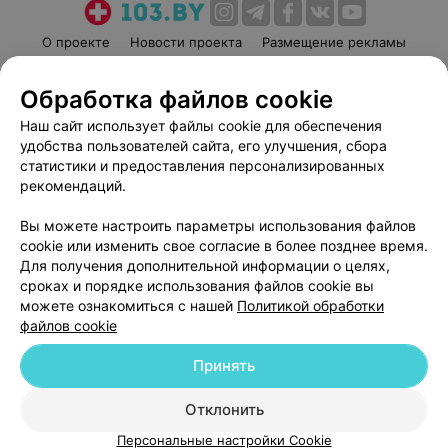
О проекте
Новости проекта
Размещение рекламы
Медицинский маркетинг
Публичный договор
Обработка файлов cookie
Пользовательское соглашение
Способы оплаты
Наш сайт использует файлы cookie для обеспечения
Вакансии
Партнеры
удобства пользователей сайта, его улучшения, сбора
Написать руководителю 103.by
статистики и предоставления персонализированных
Написать в поддержку
рекомендаций.
Персональные настройки cookie
Вы можете настроить параметры использования файлов
Обработка персональных данных
cookie или изменить свое согласие в более позднее время.
Для получения дополнительной информации о целях,
сроках и порядке использования файлов cookie вы
можете ознакомиться с нашей
Политикой обработки
файлов cookie
Принять
© 2026 ООО «Артокс Лаб», УНП 191700409
| 220012, Республика Беларусь,
г. Минск, улица Толбухина, 2, пом. 16 | help@103.by
Отклонить
Служба поддержки
+375 291212755
Персональные настройки Cookie