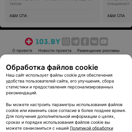
телом
специалист
А&М СПА
А&М СПА
О проекте
Новости проекта
Размещение рекламы
Медицинский маркетинг
Публичный договор
Обработка файлов cookie
Пользовательское соглашение
Способы оплаты
Наш сайт использует файлы cookie для обеспечения
Вакансии
Партнеры
удобства пользователей сайта, его улучшения, сбора
Написать руководителю 103.by
статистики и предоставления персонализированных
Написать в поддержку
рекомендаций.
Персональные настройки cookie
Вы можете настроить параметры использования файлов
Обработка персональных данных
cookie или изменить свое согласие в более позднее время.
Для получения дополнительной информации о целях,
сроках и порядке использования файлов cookie вы
можете ознакомиться с нашей
Политикой обработки