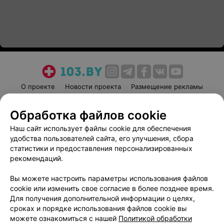
О проекте
Новости проекта
Размещение рекламы
Медицинский маркетинг
Публичный договор
Обработка файлов cookie
Пользовательское соглашение
Способы оплаты
Наш сайт использует файлы cookie для обеспечения
Вакансии
Партнеры
удобства пользователей сайта, его улучшения, сбора
Написать руководителю 103.by
статистики и предоставления персонализированных
Написать в поддержку
рекомендаций.
Персональные настройки cookie
Вы можете настроить параметры использования файлов
Обработка персональных данных
cookie или изменить свое согласие в более позднее время.
Для получения дополнительной информации о целях,
сроках и порядке использования файлов cookie вы
можете ознакомиться с нашей
Политикой обработки