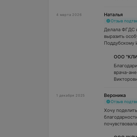
Наталья
4 марта 2026
Отзыв подт
Делала ФГДС и
выразить особ
Поддубскому И
ООО "КЛИ
Благодари
врача-ане
Викторови
Вероника
1 декабря 2025
Отзыв подт
Хочу поделить
благодарности
почувствовала