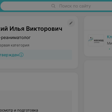
Поиск по сайту
ий Илья Викторович
Кл
-реаниматолог
Ми
ервая категория
твержден
смотр и подготовка