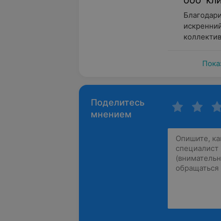
ООО "КЛИ
Благодари
искренний
коллектив
Пока
Поделитесь
мнением