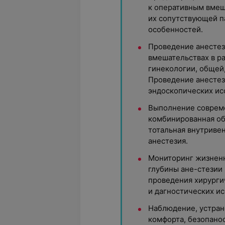
к оперативным вмеш
их сопутствующей п
особенностей.
Проведение анестез
вмешательствах в р
гинекологии, общей
Проведение анестез
эндоскопических ис
Выполнение совреме
комбинированная об
тотальная внутривен
анестезия.
Мониторинг жизненн
глубины ане-стезии
проведения хирурги
и дагностических и
Наблюдение, устран
комфорта, безопано