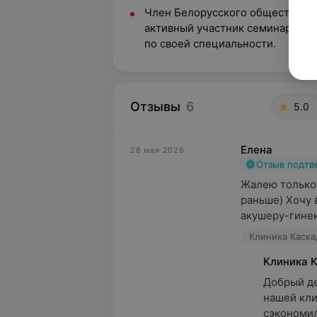
Член Белорусского общества ан
активный участник семинаров, 
по своей специальности.
Отзывы
6
5.0
Елена
28 мая 2026
Отзыв подт
Жалею только 
раньше) Хочу 
акушеру-гинек
Клиника Каскад
Клиника 
Добрый де
нашей кли
сэкономил