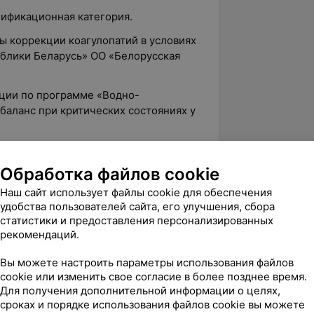
лификационная категория.
ы коррекции коагулопатий в условиях
блики Беларусь» ОО «Белорусская
ции по программе «Водно-
баланс при критических состояниях у
ательной программе «Оптимальные
в анестезиологии и интенсивной
Обработка файлов cookie
Наш сайт использует файлы cookie для обеспечения
ательной программе «Расширенный
удобства пользователей сайта, его улучшения, сбора
нимации. Анафилаксия»
статистики и предоставления персонализированных
рекомендаций.
ательной программе «Протоколы
иагностики в экстренной медицинской
Вы можете настроить параметры использования файлов
cookie или изменить свое согласие в более позднее время.
Для получения дополнительной информации о целях,
сроках и порядке использования файлов cookie вы можете