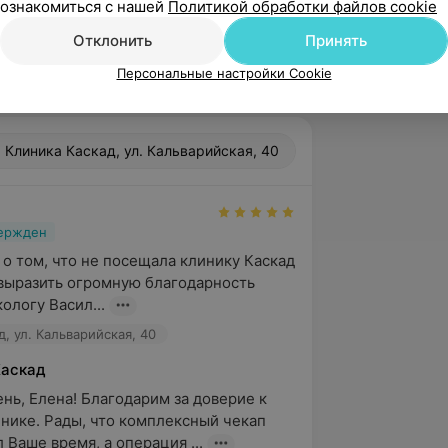
ознакомиться с нашей
Политикой обработки файлов cookie
естезиологов реаниматологов,
тренингов и обучающих мероприятий
Отклонить
Принять
Персональные настройки Cookie
Клиника Каскад, ул. Кальварийская, 40
вержден
о том, что не посещала клинику Каскад 
выразить огромную благодарность 
ологу Васил...
, ул. Кальварийская, 40
Каскад
нь, Елена! Благодарим за доверие к 
нике. Рады, что комплексный чекап 
 Ваше время, а операция ...