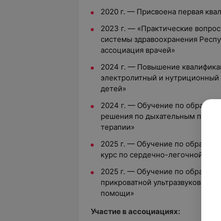
2020 г. — Присвоена первая ква
2023 г. — «Практические вопрос
системы здравоохранения Респу
ассоциация врачей»
2024 г. — Повышение квалифика
электролитный и нутриционный 
детей»
2024 г. — Обучение по образов
решения по дыхательным путям 
терапии»
2025 г. — Обучение по образов
курс по сердечно-легочной реа
2025 г. — Обучение по образов
прикроватной ультразвуковой д
помощи»
Участие в ассоциациях: