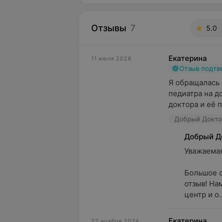
Отзывы
7
5.0
Екатерина
11 июля 2026
Отзыв подт
Я обращалась 
педиатра на д
доктора и её 
Добрый Доктор
Добрый Д
Уважаемая 
Большое с
отзыв! На
центр и о..
Екатерина
22 ноября 2024