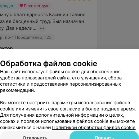
вержден
Рекомендую
мную благодарность Касинич Галине 
за ее бесценный труд. Был назначен 
у. Две недели...
, пр-т Победителей, 125
октор
Екатерина!

Обработка файлов cookie
пасибо за ваши теплые слова и 
Наш сайт использует файлы cookie для обеспечения
удобства пользователей сайта, его улучшения, сбора
ценку моего труда нашего массажиста 
статистики и предоставления персонализированных
чес...
рекомендаций.
Вы можете настроить параметры использования файлов
вержден
Рекомендую
cookie или изменить свое согласие в более позднее время.
Для получения дополнительной информации о целях,
 огромную благодарность Галине 
сроках и порядке использования файлов cookie вы можете
за ее бесценный труд! Профессионал 
ознакомиться с нашей
Политикой обработки файлов cookie
очень приятный...
Отклонить
Принять