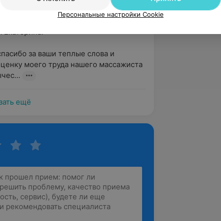
, пр-т Победителей, 125
Персональные настройки Cookie
октор
Екатерина!

пасибо за ваши теплые слова и 
ценку моего труда нашего массажиста 
чес...
зать ещё