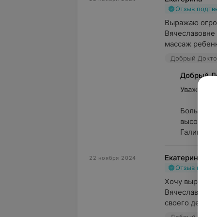
Отзыв подт
Выражаю огро
Вячеславовне 
массаж ребенк
Добрый Доктор
Добрый Д
Уважаемая 
Большое с
высокую о
Галины Вы
Екатерина
22 ноября 2024
Отзыв подт
Хочу выразить
Вячеславовне 
своего дела и 