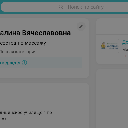
Поиск по сайту
Галина Вячеславовна
До
сестра по массажу
Ми
Первая категория
твержден
едицинское училище 1 по
ло».