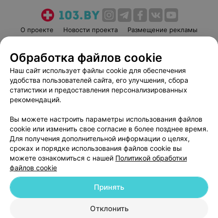
О проекте
Новости проекта
Размещение рекламы
Медицинский маркетинг
Публичный договор
Обработка файлов cookie
Пользовательское соглашение
Способы оплаты
Наш сайт использует файлы cookie для обеспечения
Вакансии
Партнеры
удобства пользователей сайта, его улучшения, сбора
Написать руководителю 103.by
статистики и предоставления персонализированных
Написать в поддержку
рекомендаций.
Персональные настройки cookie
Вы можете настроить параметры использования файлов
Обработка персональных данных
cookie или изменить свое согласие в более позднее время.
Для получения дополнительной информации о целях,
сроках и порядке использования файлов cookie вы
можете ознакомиться с нашей
Политикой обработки
файлов cookie
Принять
© 2026 ООО «Артокс Лаб», УНП 191700409
| 220012, Республика Беларусь,
г. Минск, улица Толбухина, 2, пом. 16 | help@103.by
Отклонить