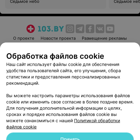
Седьмое небо
Седьмое не
О проекте
Новости проекта
Размещение рекламы
Медицинский маркетинг
Публичный договор
Обработка файлов cookie
Пользовательское соглашение
Способы оплаты
Наш сайт использует файлы cookie для обеспечения
Вакансии
Партнеры
удобства пользователей сайта, его улучшения, сбора
Написать руководителю 103.by
статистики и предоставления персонализированных
Написать в поддержку
рекомендаций.
Персональные настройки cookie
Вы можете настроить параметры использования файлов
Обработка персональных данных
cookie или изменить свое согласие в более позднее время.
Для получения дополнительной информации о целях,
сроках и порядке использования файлов cookie вы
можете ознакомиться с нашей
Политикой обработки
файлов cookie
Принять